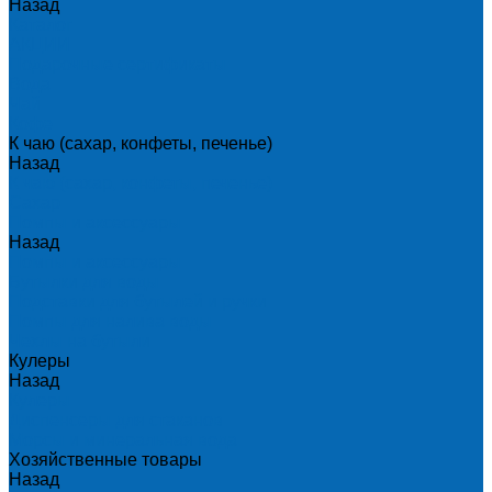
Назад
Каталог
АКЦИИ
Подарочные сертификаты
Вода
Чай
Кофе
К чаю (сахар, конфеты, печенье)
Назад
К чаю (сахар, конфеты, печенье)
Сахар
Помпы и аксессуары
Назад
Помпы и аксессуары
Бутылки для воды
Подставки для бутылей и ручки
Помпы для налива воды
Чехлы на бутыли
Кулеры
Назад
Кулеры
Диспенсеры для стаканов
Морсы и минеральная вода
Хозяйственные товары
Назад