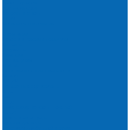
Ремонт кулеров
Аренда кулеров
Вопросы и ответы
Акции
Мобильное приложение
...
О компании
Новости и график в праздники
Контакты
Документы
Вакансии
Поставщикам
Отзывы
Политика конфиденциальности
Каталог
АКЦИИ
Подарочные сертификаты
Вода
Чай
Кофе
К чаю (сахар, конфеты, печенье)
Сахар
Помпы и аксессуары
Бутылки для воды
Подставки для бутылей и ручки