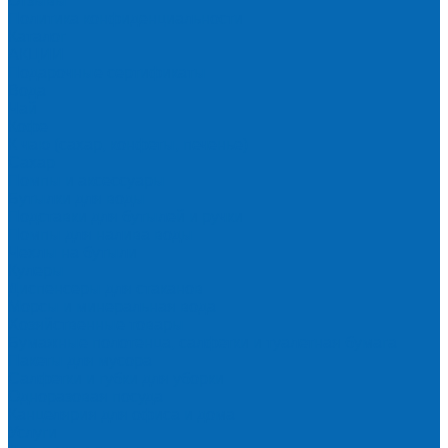
Отзывы
Политика конфиденциальности
Каталог
АКЦИИ
Подарочные сертификаты
Вода
Чай
Кофе
К чаю (сахар, конфеты, печенье)
Сахар
Помпы и аксессуары
Бутылки для воды
Подставки для бутылей и ручки
Помпы для налива воды
Чехлы на бутыли
Кулеры
Диспенсеры для стаканов
Морсы и минеральная вода
Хозяйственные товары
Бумажные полотенца, салфетки и туалетная бумага
Пакеты для мусора
Салфетки и губки для уборки
Одноразовая посуда
Канцелярия для офиса и дома
Услуги