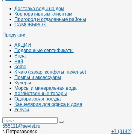
Доставка воды на дом
Корпоративным клиентам
Пригород и отдаленные районы
САМОВЫВОЗ
Продукция
АКЦИИ
Подарочные сертификаты
Вода
Чай
Кофе
К чаю (сахар, конфеты, печенье)
Помпы и аксессуары
Кулеры
Морсы и минеральная вода
Хозяйственные товары
Одноразовая посуда
Канцелярия для офиса и дома
Услуги
555111@sevist.ru
г. Петрозаводск
+7 (8142)