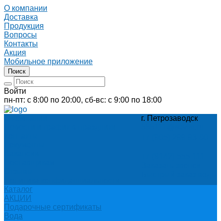
О компании
Доставка
Продукция
Вопросы
Контакты
Акция
Мобильное приложение
Поиск
Войти
пн-пт: с 8:00 по 20:00, сб-вс: с 9:00 по 18:00
О компании
г. Петрозаводск
Новости и график в праздники
555111@sevist.ru
Контакты
+7 (905) 299-93-00
Документы
Вакансии
+7 (8142) 555-111
Поставщикам
Заказать звонок
Отзывы
Быстрый заказ воды
Политика конфиденциальности
Каталог
АКЦИИ
Подарочные сертификаты
Вода