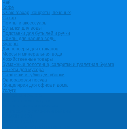
Чай
Кофе
К чаю (сахар, конфеты, печенье)
Сахар
Помпы и аксессуары
Бутылки для воды
Подставки для бутылей и ручки
Помпы для налива воды
Кулеры
Диспенсеры для стаканов
Морсы и минеральная вода
Хозяйственные товары
Бумажные полотенца, салфетки и туалетная бумага
Пакеты для мусора
Салфетки и губки для уборки
Одноразовая посуда
Канцелярия для офиса и дома
Услуги
Доставка и оплата
Доставка воды на дом
Корпоративным клиентам
Пригород и отдаленные районы
САМОВЫВОЗ
Сервис и услуги
Санитарная обработка кулеров