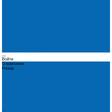
Доставка и оплата
Доставка воды на дом
Корпоративным клиентам
Пригород и отдаленные районы
САМОВЫВОЗ
Сервис и услуги
Санитарная обработка кулеров
Ремонт кулеров
Аренда кулеров
Вопросы и ответы
Акции
Мобильное приложение
Войти
О компании
Назад
О компании
Новости и график в праздники
Контакты
Документы
Вакансии
Поставщикам
Отзывы
Политика конфиденциальности
Каталог