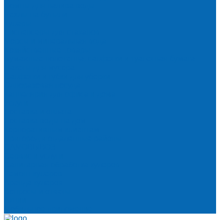
Помпы для налива воды
Чехлы на бутыли
Кулеры
Диспенсеры для стаканов
Морсы и минеральная вода
Хозяйственные товары
Бумажные полотенца, салфетки и туалетная бумага
Пакеты для мусора
Салфетки и губки для уборки
Одноразовая посуда
Канцелярия для офиса и дома
Услуги
Доставка и оплата
Доставка воды на дом
Корпоративным клиентам
Пригород и отдаленные районы
САМОВЫВОЗ
Сервис и услуги
Санитарная обработка кулеров
Ремонт кулеров
Аренда кулеров
Вопросы и ответы
Акции
Мобильное приложение