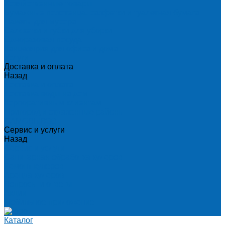
Хозяйственные товары
Бумажные полотенца, салфетки и туалетная бумага
Пакеты для мусора
Салфетки и губки для уборки
Одноразовая посуда
Канцелярия для офиса и дома
Услуги
Доставка и оплата
Назад
Доставка и оплата
Доставка воды на дом
Корпоративным клиентам
Пригород и отдаленные районы
САМОВЫВОЗ
Сервис и услуги
Назад
Сервис и услуги
Санитарная обработка кулеров
Ремонт кулеров
Аренда кулеров
Вопросы и ответы
Акции
Мобильное приложение
Каталог