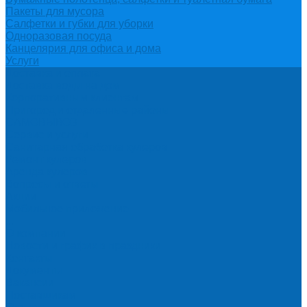
Пакеты для мусора
Салфетки и губки для уборки
Одноразовая посуда
Канцелярия для офиса и дома
Услуги
Доставка и оплата
Доставка воды на дом
Корпоративным клиентам
Пригород и отдаленные районы
САМОВЫВОЗ
Сервис и услуги
Санитарная обработка кулеров
Ремонт кулеров
Аренда кулеров
Вопросы и ответы
Акции
Мобильное приложение
...
О компании
Новости и график в праздники
Контакты
Документы
Вакансии
Поставщикам