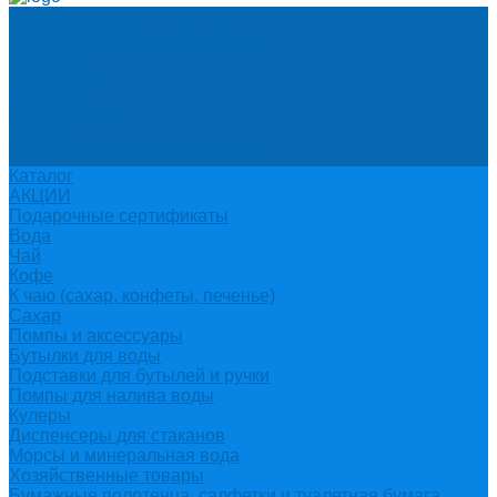
О компании
Новости и график в праздники
Контакты
Документы
Вакансии
Поставщикам
Отзывы
Политика конфиденциальности
Каталог
АКЦИИ
Подарочные сертификаты
Вода
Чай
Кофе
К чаю (сахар, конфеты, печенье)
Сахар
Помпы и аксессуары
Бутылки для воды
Подставки для бутылей и ручки
Помпы для налива воды
Кулеры
Диспенсеры для стаканов
Морсы и минеральная вода
Хозяйственные товары
Бумажные полотенца, салфетки и туалетная бумага