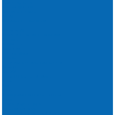
Ремонт кулеров
Аренда кулеров
Вопросы и ответы
Акции
Мобильное приложение
...
О компании
Новости и график в праздники
Контакты
Документы
Вакансии
Поставщикам
Отзывы
Политика конфиденциальности
Каталог
АКЦИИ
Подарочные сертификаты
Вода
Чай
Кофе
К чаю (сахар, конфеты, печенье)
Сахар
Помпы и аксессуары
Бутылки для воды
Подставки для бутылей и ручки