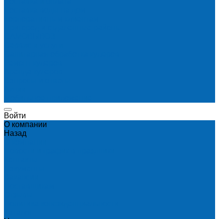
Доставка и оплата
Доставка воды на дом
Корпоративным клиентам
Пригород и отдаленные районы
САМОВЫВОЗ
Сервис и услуги
Санитарная обработка кулеров
Ремонт кулеров
Аренда кулеров
Вопросы и ответы
Акции
Мобильное приложение
Войти
О компании
Назад
О компании
Новости и график в праздники
Контакты
Документы
Вакансии
Поставщикам
Отзывы
Политика конфиденциальности
Каталог