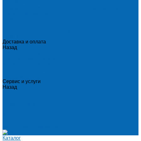
Хозяйственные товары
Бумажные полотенца, салфетки и туалетная бумага
Пакеты для мусора
Салфетки и губки для уборки
Одноразовая посуда
Канцелярия для офиса и дома
Услуги
Доставка и оплата
Назад
Доставка и оплата
Доставка воды на дом
Корпоративным клиентам
Пригород и отдаленные районы
САМОВЫВОЗ
Сервис и услуги
Назад
Сервис и услуги
Санитарная обработка кулеров
Ремонт кулеров
Аренда кулеров
Вопросы и ответы
Акции
Мобильное приложение
Каталог