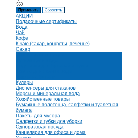
АКЦИИ
Подарочные сертификаты
Вода
Чай
Кофе
К чаю (сахар, конфеты, печенье)
Сахар
Помпы и аксессуары
Бутылки для воды
Подставки для бутылей и ручки
Помпы для налива воды
Чехлы на бутыли
Кулеры
Диспенсеры для стаканов
Морсы и минеральная вода
Хозяйственные товары
Бумажные полотенца, салфетки и туалетная
бумага
Пакеты для мусора
Салфетки и губки для уборки
Одноразовая посуда
Канцелярия для офиса и дома
Услуги