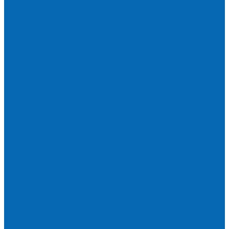
Отзывы
Политика конфиденциальности
Каталог
АКЦИИ
Подарочные сертификаты
Вода
Чай
Кофе
К чаю (сахар, конфеты, печенье)
Сахар
Помпы и аксессуары
Бутылки для воды
Подставки для бутылей и ручки
Помпы для налива воды
Чехлы на бутыли
Кулеры
Диспенсеры для стаканов
Морсы и минеральная вода
Хозяйственные товары
Бумажные полотенца, салфетки и туалетная бумага
Пакеты для мусора
Салфетки и губки для уборки
Одноразовая посуда
Канцелярия для офиса и дома
Услуги