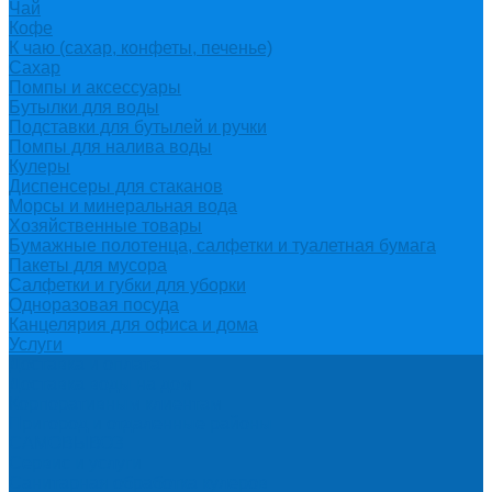
Чай
Кофе
К чаю (сахар, конфеты, печенье)
Сахар
Помпы и аксессуары
Бутылки для воды
Подставки для бутылей и ручки
Помпы для налива воды
Кулеры
Диспенсеры для стаканов
Морсы и минеральная вода
Хозяйственные товары
Бумажные полотенца, салфетки и туалетная бумага
Пакеты для мусора
Салфетки и губки для уборки
Одноразовая посуда
Канцелярия для офиса и дома
Услуги
Доставка и оплата
Доставка воды на дом
Корпоративным клиентам
Пригород и отдаленные районы
САМОВЫВОЗ
Сервис и услуги
Санитарная обработка кулеров