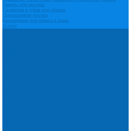
Пакеты для мусора
Салфетки и губки для уборки
Одноразовая посуда
Канцелярия для офиса и дома
Услуги
Доставка и оплата
Доставка воды на дом
Корпоративным клиентам
Пригород и отдаленные районы
САМОВЫВОЗ
Сервис и услуги
Санитарная обработка кулеров
Ремонт кулеров
Аренда кулеров
Вопросы и ответы
Акции
Мобильное приложение
...
О компании
Новости и график в праздники
Контакты
Документы
Вакансии
Поставщикам