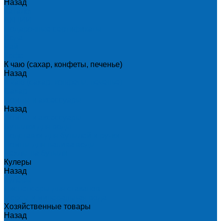
Назад
Каталог
АКЦИИ
Подарочные сертификаты
Вода
Чай
Кофе
К чаю (сахар, конфеты, печенье)
Назад
К чаю (сахар, конфеты, печенье)
Сахар
Помпы и аксессуары
Назад
Помпы и аксессуары
Бутылки для воды
Подставки для бутылей и ручки
Помпы для налива воды
Чехлы на бутыли
Кулеры
Назад
Кулеры
Диспенсеры для стаканов
Морсы и минеральная вода
Хозяйственные товары
Назад