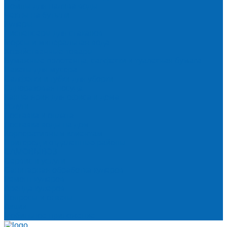
Помпы для налива воды
Чехлы на бутыли
Кулеры
Диспенсеры для стаканов
Морсы и минеральная вода
Хозяйственные товары
Бумажные полотенца, салфетки и туалетная бумага
Пакеты для мусора
Салфетки и губки для уборки
Одноразовая посуда
Канцелярия для офиса и дома
Услуги
Доставка и оплата
Доставка воды на дом
Корпоративным клиентам
Пригород и отдаленные районы
САМОВЫВОЗ
Сервис и услуги
Санитарная обработка кулеров
Ремонт кулеров
Аренда кулеров
Вопросы и ответы
Акции
Мобильное приложение