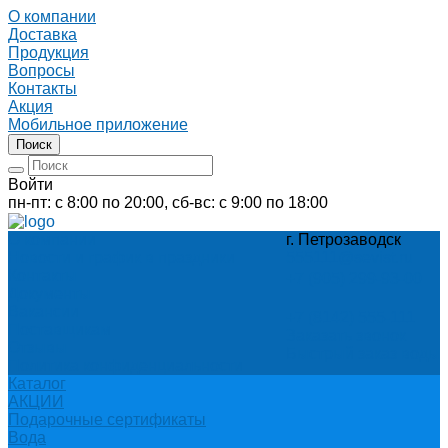
О компании
Доставка
Продукция
Вопросы
Контакты
Акция
Мобильное приложение
Поиск
Войти
пн-пт: с 8:00 по 20:00, сб-вс: с 9:00 по 18:00
О компании
г. Петрозаводск
Новости и график в праздники
555111@sevist.ru
Контакты
+7 (905) 299-93-00
Документы
Вакансии
+7 (8142) 555-111
Поставщикам
Заказать звонок
Отзывы
Быстрый заказ воды
Политика конфиденциальности
Каталог
АКЦИИ
Подарочные сертификаты
Вода