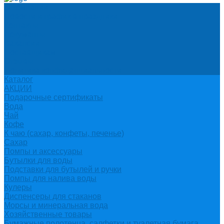
О компании
Новости и график в праздники
Контакты
Документы
Вакансии
Поставщикам
Отзывы
Политика конфиденциальности
Каталог
АКЦИИ
Подарочные сертификаты
Вода
Чай
Кофе
К чаю (сахар, конфеты, печенье)
Сахар
Помпы и аксессуары
Бутылки для воды
Подставки для бутылей и ручки
Помпы для налива воды
Кулеры
Диспенсеры для стаканов
Морсы и минеральная вода
Хозяйственные товары
Бумажные полотенца, салфетки и туалетная бумага