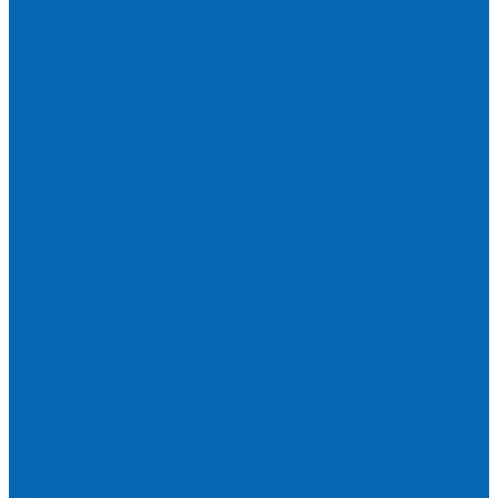
Отзывы
Политика конфиденциальности
Каталог
АКЦИИ
Подарочные сертификаты
Вода
Чай
Кофе
К чаю (сахар, конфеты, печенье)
Сахар
Помпы и аксессуары
Бутылки для воды
Подставки для бутылей и ручки
Помпы для налива воды
Чехлы на бутыли
Кулеры
Диспенсеры для стаканов
Морсы и минеральная вода
Хозяйственные товары
Бумажные полотенца, салфетки и туалетная бумага
Пакеты для мусора
Салфетки и губки для уборки
Одноразовая посуда
Канцелярия для офиса и дома
Услуги