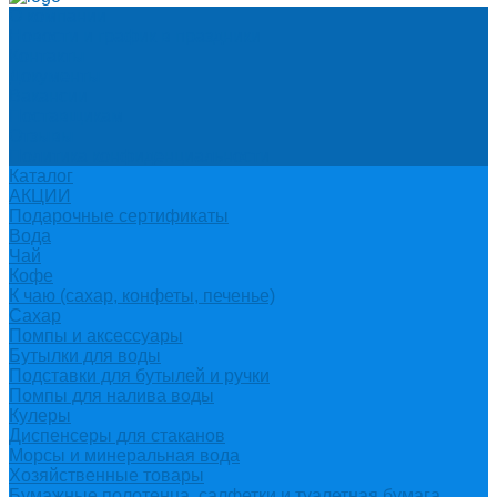
О компании
Новости и график в праздники
Контакты
Документы
Вакансии
Поставщикам
Отзывы
Политика конфиденциальности
Каталог
АКЦИИ
Подарочные сертификаты
Вода
Чай
Кофе
К чаю (сахар, конфеты, печенье)
Сахар
Помпы и аксессуары
Бутылки для воды
Подставки для бутылей и ручки
Помпы для налива воды
Кулеры
Диспенсеры для стаканов
Морсы и минеральная вода
Хозяйственные товары
Бумажные полотенца, салфетки и туалетная бумага