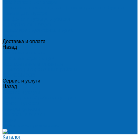
Хозяйственные товары
Бумажные полотенца, салфетки и туалетная бумага
Пакеты для мусора
Салфетки и губки для уборки
Одноразовая посуда
Канцелярия для офиса и дома
Услуги
Доставка и оплата
Назад
Доставка и оплата
Доставка воды на дом
Корпоративным клиентам
Пригород и отдаленные районы
САМОВЫВОЗ
Сервис и услуги
Назад
Сервис и услуги
Санитарная обработка кулеров
Ремонт кулеров
Аренда кулеров
Вопросы и ответы
Акции
Мобильное приложение
Каталог