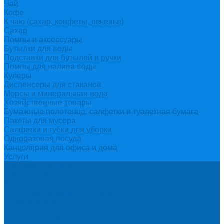
Чай
Кофе
К чаю (сахар, конфеты, печенье)
Сахар
Помпы и аксессуары
Бутылки для воды
Подставки для бутылей и ручки
Помпы для налива воды
Кулеры
Диспенсеры для стаканов
Морсы и минеральная вода
Хозяйственные товары
Бумажные полотенца, салфетки и туалетная бумага
Пакеты для мусора
Салфетки и губки для уборки
Одноразовая посуда
Канцелярия для офиса и дома
Услуги
Доставка и оплата
Доставка воды на дом
Корпоративным клиентам
Пригород и отдаленные районы
САМОВЫВОЗ
Сервис и услуги
Санитарная обработка кулеров