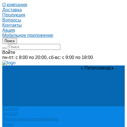
О компании
Доставка
Продукция
Вопросы
Контакты
Акция
Мобильное приложение
Поиск
Войти
пн-пт: с 8:00 по 20:00, сб-вс: с 9:00 по 18:00
О компании
г. Петрозаводск
Новости и график в праздники
555111@sevist.ru
Контакты
+7 (905) 299-93-00
Документы
Вакансии
+7 (8142) 555-111
Поставщикам
Заказать звонок
Отзывы
Быстрый заказ воды
Политика конфиденциальности
Каталог
АКЦИИ
Подарочные сертификаты
Вода