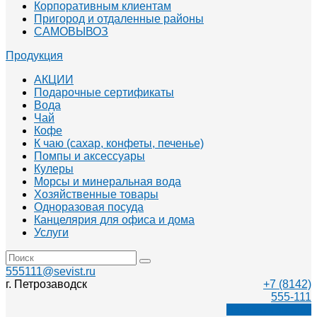
Корпоративным клиентам
Пригород и отдаленные районы
САМОВЫВОЗ
Продукция
АКЦИИ
Подарочные сертификаты
Вода
Чай
Кофе
К чаю (сахар, конфеты, печенье)
Помпы и аксессуары
Кулеры
Морсы и минеральная вода
Хозяйственные товары
Одноразовая посуда
Канцелярия для офиса и дома
Услуги
555111@sevist.ru
г. Петрозаводск
+7 (8142)
555-111
Заказать звонок