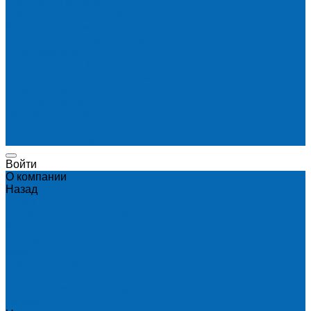
Доставка и оплата
Доставка воды на дом
Корпоративным клиентам
Пригород и отдаленные районы
САМОВЫВОЗ
Сервис и услуги
Санитарная обработка кулеров
Ремонт кулеров
Аренда кулеров
Вопросы и ответы
Акции
Мобильное приложение
Войти
О компании
Назад
О компании
Новости и график в праздники
Контакты
Документы
Вакансии
Поставщикам
Отзывы
Политика конфиденциальности
Каталог