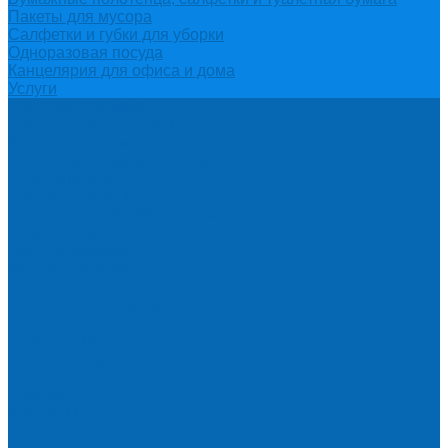
Пакеты для мусора
Салфетки и губки для уборки
Одноразовая посуда
Канцелярия для офиса и дома
Услуги
Доставка и оплата
Доставка воды на дом
Корпоративным клиентам
Пригород и отдаленные районы
САМОВЫВОЗ
Сервис и услуги
Санитарная обработка кулеров
Ремонт кулеров
Аренда кулеров
Вопросы и ответы
Акции
Мобильное приложение
...
О компании
Новости и график в праздники
Контакты
Документы
Вакансии
Поставщикам