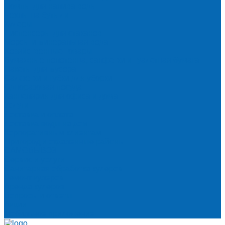
Помпы для налива воды
Чехлы на бутыли
Кулеры
Диспенсеры для стаканов
Морсы и минеральная вода
Хозяйственные товары
Бумажные полотенца, салфетки и туалетная бумага
Пакеты для мусора
Салфетки и губки для уборки
Одноразовая посуда
Канцелярия для офиса и дома
Услуги
Доставка и оплата
Доставка воды на дом
Корпоративным клиентам
Пригород и отдаленные районы
САМОВЫВОЗ
Сервис и услуги
Санитарная обработка кулеров
Ремонт кулеров
Аренда кулеров
Вопросы и ответы
Акции
Мобильное приложение