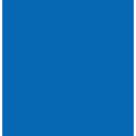
Ремонт кулеров
Аренда кулеров
Вопросы и ответы
Акции
Мобильное приложение
...
О компании
Новости и график в праздники
Контакты
Документы
Вакансии
Поставщикам
Отзывы
Политика конфиденциальности
Каталог
АКЦИИ
Подарочные сертификаты
Вода
Чай
Кофе
К чаю (сахар, конфеты, печенье)
Сахар
Помпы и аксессуары
Бутылки для воды
Подставки для бутылей и ручки