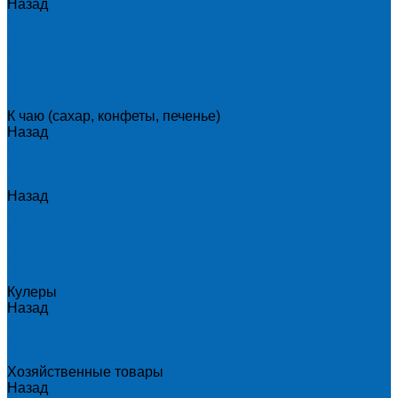
Назад
Каталог
АКЦИИ
Подарочные сертификаты
Вода
Чай
Кофе
К чаю (сахар, конфеты, печенье)
Назад
К чаю (сахар, конфеты, печенье)
Сахар
Помпы и аксессуары
Назад
Помпы и аксессуары
Бутылки для воды
Подставки для бутылей и ручки
Помпы для налива воды
Чехлы на бутыли
Кулеры
Назад
Кулеры
Диспенсеры для стаканов
Морсы и минеральная вода
Хозяйственные товары
Назад